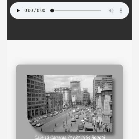
Calle 13 Carreras 7ª y 8ª 1954 Bogotá